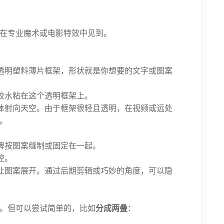
在专业魔术或电影特效中见到。
的透明塑料薄片框架，形状就是你想要的文字或图案
制胶水粘在这个透明框架上。
整体射向天空。由于框架很轻且透明，在视频或远处
。
克牌按图案缝制或固定在一起。
控。
，让图案展开。通过后期剪辑或巧妙的角度，可以隐
。但可以尝试简单的，比如
分成两叠
：