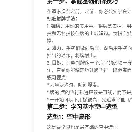
第一步：掌握基础射牌技巧
在追求造型之前，之前，你必须先学会让
标准射牌手法：
1.
握牌
：用你的惯用手。将牌盒去掉，用
指和无名指按住牌的上端短边。食指自然
撑。
2.
发力
：手腕稍微向后压，然后用手腕向
推出的动作，将牌射出。
3.
目标
：让整副牌像一个扁平的砖块一样
作，直到你能稳定地让牌飞行一段距离而
练习要点：
* 力量要均匀，瞬间爆发。
* 牌的 牌的飞行轨迹应该是直线，而不
* 一开始可以不用抛很高，先追求平直飞
第二步：学习基本空中造型
造型1：空中扇形
这是最常见也是最基础的空中造型。