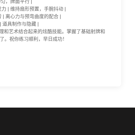
均匀，牌面平行 |
力 | 维持扇形预置，手腕抖动 |
 | 离心力与预弯曲度的配合 |
| 道具制作与隐藏 |
物理和艺术结合起来的炫酷技能。掌握了基础射牌和
了。祝你练习顺利，早日成功！