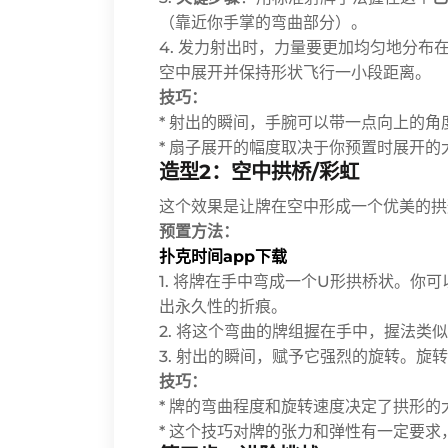
（靠近你手掌的弯曲部分）。
4. 发力射出时，力量要更加均匀地分
空中展开并保持形状飞行一小段距离。
技巧：
* 射出的瞬间，手腕可以带一点向上的
* 扇子展开的幅度取决于你预置时展开的
造型2：空中拱桥/彩虹
这个效果是让牌在空中形成一个优美的拱
预置方法：
扑克时间app下载
1. 将牌在手中弯成一个U形拱桥状。你
出永久性的折痕。
2. 将这个弯曲的牌组握在手中，握法类
3. 射出的瞬间，赋予它强烈的旋转。旋
技巧：
* 牌的弯曲程度和旋转速度决定了拱形的
* 这个技巧对牌的张力和弹性有一定要求