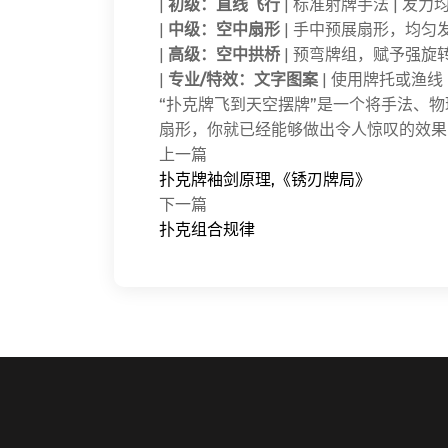
|
初级：直线飞行
| 标准射牌手法 | 发力
|
中级：空中扇形
| 手中预展扇形，均匀发
|
高级：空中拱桥
| 预弯牌组，赋予强旋转
|
专业/特效：文字图案
| 使用牌托或渔线 
“扑克牌飞到天空摆牌”是一个将手法、
扇形，你就已经能够做出令人惊叹的效果
上一篇
扑克牌袖剑原理,《锈刃牌局》
下一篇
扑克组合规律