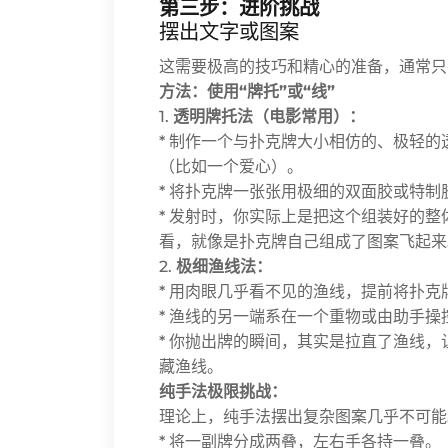
第三步：进阶挑战
摆出文字或图案
这需要极高的技巧和精心的准备，通常只
方法：使用“牌托”或“线”
1.
透明牌托法（电影常用）：
* 制作一个与扑克牌大小相仿的、极轻
（比如一个爱心）。
* 将扑克牌一张张用极细的双面胶或特
* 发射时，你实际上是把这个组装好的
看，就像是扑克牌自己组成了图案飞起来
2.
极细渔线法：
* 用肉眼几乎看不见的渔线，提前将扑
* 渔线的另一端系在一个重物或由助手操
* 你抛出牌的瞬间，其实是拉直了渔线
藏渔线。
纯手法极限挑战：
理论上，纯手法摆出复杂图案几乎不可能
* 将一副牌分成两叠，左右手各持一叠。