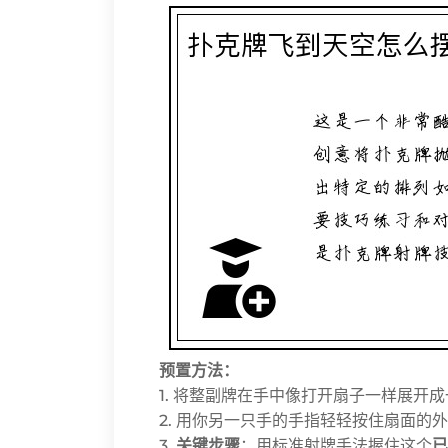
预置方法：
1. 将整副牌在手中像打开扇子一样展开
2. 用你另一只手的手指轻轻按住扇面的
3.
关键步骤
：用标准射牌手法握住这个
已