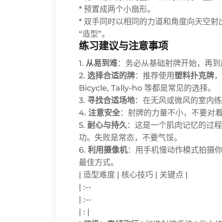
* 预置成两个小扇形。
* 双手同时以相同的力道和角度向天空
“造型”。
练习建议与注意事项
1.
从易到难
：务必从基础射牌开始，再到
2.
选择合适的牌
：推荐使用
塑料扑克牌
，
Bicycle, Tally-ho 等都是常见的选择。
3.
寻找合适场地
：在无风或微风的室内练
4.
注意安全
：射牌的力量不小，不要对
5.
耐心与持久
：这是一个肌肉记忆的过程
功。失败是常态，不要气馁。
6.
利用摄像机
：用手机慢动作模式拍摄
最佳方式。
| 造型难度 | 核心技巧 | 关键点 |
| :--
| :--
| : |