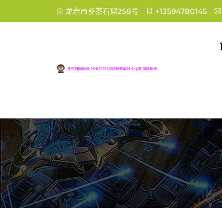
龙岩市参茶石窟258号
+13594780145