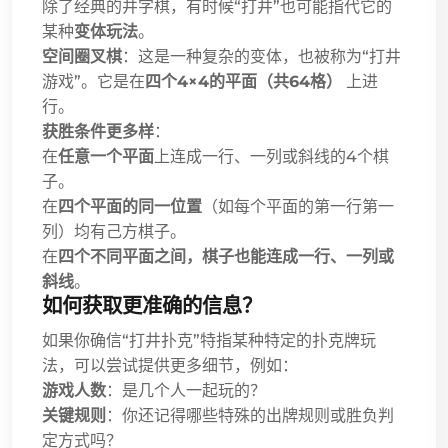
除了经典的井字棋，有时候“打井”也可能指代它的
某种
变体玩法
。
空间圈叉棋
：这是一种复杂的变体，也被称为“打井
游戏”。它是在
四个4×4的平面（共64格）
上进
行。
获胜条件更多样
：
在
任意一个平面
上连成一行、一列或斜线的4个棋
子。
在
四个平面的同一位置
（如每个平面的第一行第一
列）均有己方棋子。
在
四个不同平面之间，棋子也能连成一行、一列或
斜线
。
如何获取更准确的信息？
如果你确信“打井扑克”特指某种特定的扑克牌玩
法，可以尝试提供更多细节，例如：
游戏人数
：是几个人一起玩的？
关键规则
：你还记得哪些特殊的出牌规则或胜负判
定方式吗？