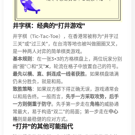
井字棋：经典的“打井游戏”
井字棋（Tic-Tac-Toe），在香港常被称为“井字过
三关”或“过三关”，在台湾等地也被叫做圈圈叉叉，
是一种两人对弈的简单棋类游戏。
基本规则
：在一张3×3的方格棋盘上，两位玩家分别
画“圈”⚪和“叉”❌，轮流在格子中放置自己的符号。
最先以横、直、斜连成一线者获胜
。如果棋盘填满
仍未分胜负，就是和局。
致胜策略
：如果双方都下得正确无误，游戏通常会
以和局告终。一般而言，
先手一方采取攻势，后手
一方则侧重于防守
。先手第一步走在
角格
的威胁通
常最大，易于构造“双二”的局面；第一步走在
中心
格
则是最稳健的应对方式。
“打井”的其他可能指代